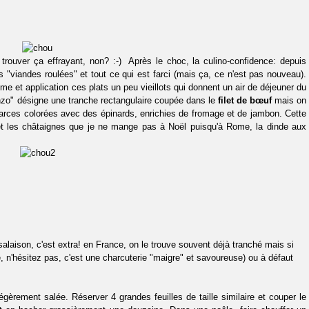
rouver ça effrayant, non? :-) Après le choc, la culino-confidence: depuis
s "viandes roulées" et tout ce qui est farci (mais ça, ce n'est pas nouveau).
e et application ces plats un peu vieillots qui donnent un air de déjeuner du
anzo" désigne une tranche rectangulaire coupée dans le
filet de bœuf
mais on
 farces colorées avec des épinards, enrichies de fromage et de jambon. Cette
t les châtaignes que je ne mange pas à Noël puisqu'à Rome, la dinde aux
alaison, c'est extra! en France, on le trouve souvent déjà tranché mais si
 n'hésitez pas, c'est une charcuterie "maigre" et savoureuse) ou à défaut
gèrement salée. Réserver 4 grandes feuilles de taille similaire et couper le