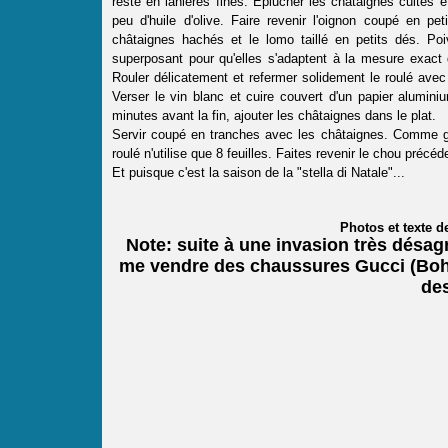
reste en lanières fines. Eplucher les châtaignes cuites 
peu d'huile d'olive. Faire revenir l'oignon coupé en pet
châtaignes hachés et le lomo taillé en petits dés. Poiv
superposant pour qu'elles s'adaptent à la mesure exact d
Rouler délicatement et refermer solidement le roulé avec p
Verser le vin blanc et cuire couvert d'un papier alumi
minutes avant la fin, ajouter les châtaignes dans le plat.
Servir coupé en tranches avec les châtaignes. Comme garn
roulé n'utilise que 8 feuilles. Faites revenir le chou pr
Et puisque c'est la saison de la "stella di Natale"...
Photos et texte 
Note: suite à une invasion très dés
me vendre des chaussures Gucci (Boh m
de