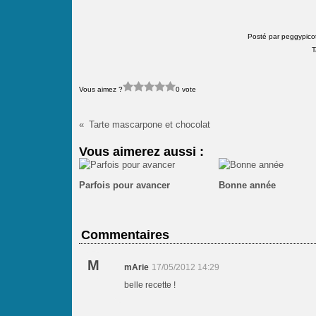
Posté par peggypico
T
Vous aimez ?
0 vote
Tarte mascarpone et chocolat
Vous aimerez aussi :
Parfois pour avancer
Bonne année
Commentaires
M
mArie
17/05/2012 14:29
belle recette !