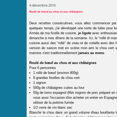
4 décembre 2010
Roulé de boeuf au chou et aux châtaignes
Deux recettes consécutives, vous allez commencer par t
quelques temps, j'ai développé une sorte de lubie pour le
Armée de ma ficelle de cuisine,
je ligote
avec enthousiasm
dimanche à mes dîners de la semaine. Ici, le "rollè di m
cuisine aussi des "rollè" de veau et de volaille avec des
version de saison met en scène mon ami le chou vert e
marrons n'est traditionnellement
jamais au menu
.
Roulé de bœuf au chou et aux châtaignes
Pour 6 personnes
1 rollè de bœuf (environ 800g)
8 grandes feuilles de chou vert
1 oignon
500g de châtaignes cuites au four
50g de lomo espagnol (filet mignon de porc préparé en s
vous avez l'occasion d'en acheter un entier en Espagne,
utiliser de la poitrine fumée
1/2 verre de vin blanc sec
Blanchir le chou dans un grand volume d'eau bouillante lé