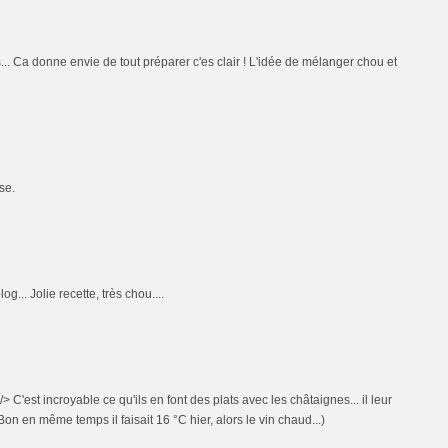
s... Ca donne envie de tout préparer c'es clair ! L'idée de mélanger chou et
se.
... Jolie recette, très chou....
/> C'est incroyable ce qu'ils en font des plats avec les châtaignes... il leur
Bon en même temps il faisait 16 °C hier, alors le vin chaud...)