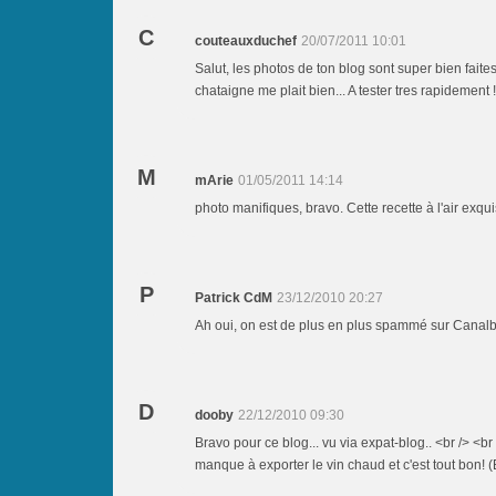
C
couteauxduchef
20/07/2011 10:01
Salut, les photos de ton blog sont super bien faite
chataigne me plait bien... A tester tres rapidement !
M
mArie
01/05/2011 14:14
photo manifiques, bravo. Cette recette à l'air exqui
P
Patrick CdM
23/12/2010 20:27
Ah oui, on est de plus en plus spammé sur Canalblog
D
dooby
22/12/2010 09:30
Bravo pour ce blog... vu via expat-blog.. <br /> <br 
manque à exporter le vin chaud et c'est tout bon! (