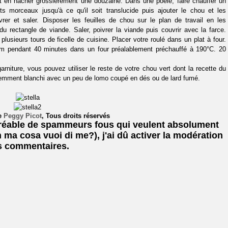
et en hacher grossièrement une douzaine. Dans une poêle, faire chauffer un
its morceaux jusqu'à ce qu'il soit translucide puis ajouter le chou et les
rer et saler. Disposer les feuilles de chou sur le plan de travail en les
u rectangle de viande. Saler, poivrer la viande puis couvrir avec la farce.
lusieurs tours de ficelle de cuisine. Placer votre roulé dans un plat à four.
nium pendant 40 minutes dans un four préalablement préchauffé à 190°C. 20
iture, vous pouvez utiliser le reste de votre chou vert dont la recette du
écédemment blanchi avec un peu de lomo coupé en dés ou de lard fumé.
de
Peggy Picot
, Tous droits réservés
agréable de spammeurs fous qui veulent absolument
a cosa vuoi di me?), j'ai dû activer la modération
s commentaires.