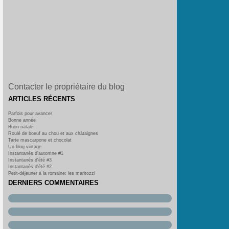
Contacter le propriétaire du blog
ARTICLES RÉCENTS
Parfois pour avancer
Bonne année
Buon natale
Roulé de boeuf au chou et aux châtaignes
Tarte mascarpone et chocolat
Un blog vintage
Instantanés d'automne #1
Instantanés d'été #3
Instantanés d'été #2
Petit-déjeuner à la romaine: les maritozzi
DERNIERS COMMENTAIRES