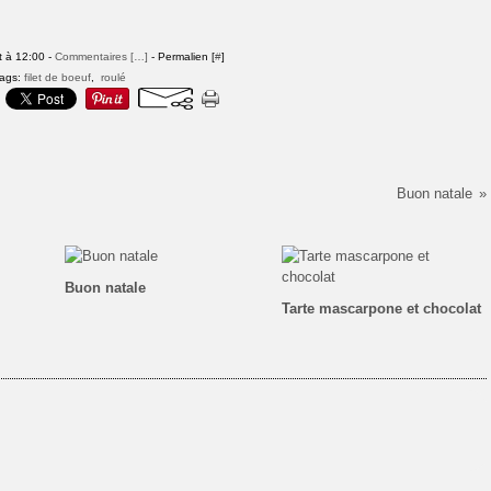
t à 12:00 -
Commentaires [
…
]
- Permalien [
#
]
ags:
filet de boeuf
,
roulé
Buon natale
Buon natale
Tarte mascarpone et chocolat