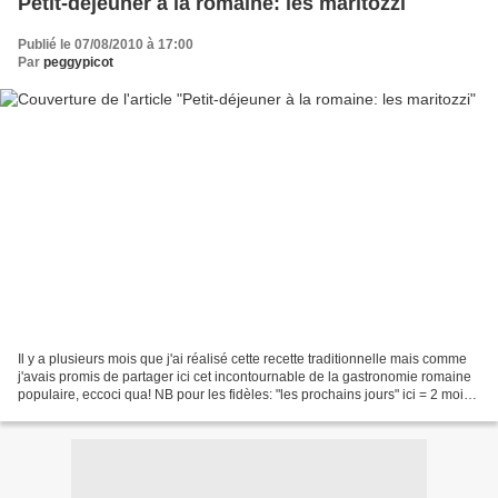
Petit-déjeuner à la romaine: les maritozzi
Publié le 07/08/2010 à 17:00
Par
peggypicot
Il y a plusieurs mois que j'ai réalisé cette recette traditionnelle mais comme
j'avais promis de partager ici cet incontournable de la gastronomie romaine
populaire, eccoci qua! NB pour les fidèles: "les prochains jours" ici = 2 mois
et demi plus tard...