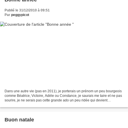
Publié le 31/12/2010 à 09:51
Par
peggypicot
Dans une autre vie (pas en 2011), je porterais un prénom un peu bourgeois
comme Béatrice, Victoire, Adèle ou Constance, je saurais me taire et ne pas
sourire, je ne serais pas cette grande ado un peu ridée qui devient
hystérique devant une araignée. Dans...
Buon natale