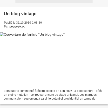
Un blog vintage
Publié le 31/10/2010 à 08:30
Par
peggypicot
Lorsque j'ai commencé à écrire ce blog en juin 2006, la blogosphère - déjà
en pleine mutation - se trouvait encore au stade artisanal. Les marques
commençaient seulement à saisir le potentiel providentiel en terme de
communication gratos (gagnant-super...