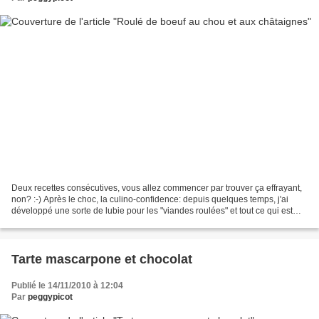
Deux recettes consécutives, vous allez commencer par trouver ça effrayant,
non? :-) Après le choc, la culino-confidence: depuis quelques temps, j'ai
développé une sorte de lubie pour les "viandes roulées" et tout ce qui est
farci (mais ça, ce n'est pas...
Tarte mascarpone et chocolat
Publié le 14/11/2010 à 12:04
Par
peggypicot