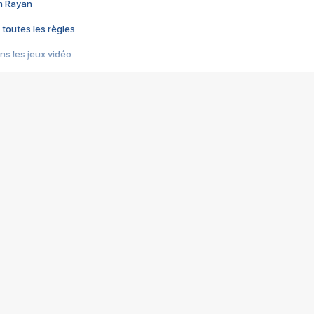
im Rayan
 toutes les règles
s les jeux vidéo
us choquant de Rockstar ? - Le scandale BULLY
e plus moche de Steam
du RÊVE tourne au CAUCHEMAR
pendant 8 heures
it… à tort
umiliés par un jeu vidéo
ire - Final Fantasy 8
ti un empire - Age of Empires
story DOFUS
tard, il crée l'un des pires jeux de tous les temps, MindsEye.