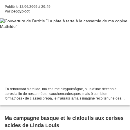
Publié le 12/06/2009 à 20:49
Par
peggypicot
En retrouvant Mathilde, ma coturne d'hypokhâgne, plus d'une décennie
après la fin de nos années - cauchemardesques, mais ô combien
formatrices - de classes prépa, je n'aurais jamais imaginé récolter une des
recettes les plus ingénieuses que la cuisine...
Ma campagne basque et le clafoutis aux cerises
acides de Linda Louis