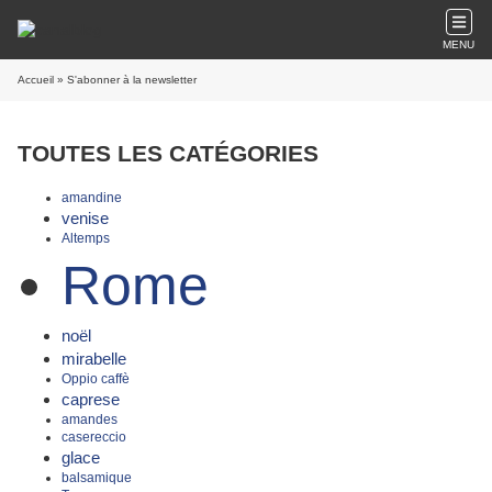
MENU
Accueil
» S'abonner à la newsletter
TOUTES LES CATÉGORIES
amandine
venise
Altemps
Rome
noël
mirabelle
Oppio caffè
caprese
amandes
casereccio
glace
balsamique