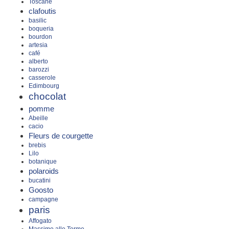
Toscane
clafoutis
basilic
boqueria
bourdon
artesia
café
alberto
barozzi
casserole
Edimbourg
chocolat
pomme
Abeille
cacio
Fleurs de courgette
brebis
Lilo
botanique
polaroids
bucatini
Goosto
campagne
paris
Affogato
Massimo alle Terme