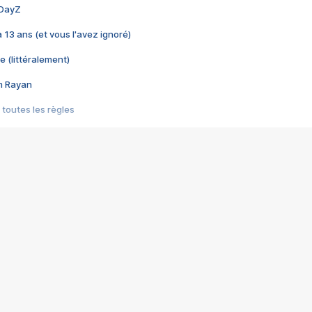
 DayZ
 a 13 ans (et vous l'avez ignoré)
e (littéralement)
im Rayan
 toutes les règles
s les jeux vidéo
us choquant de Rockstar ? - Le scandale BULLY
e plus moche de Steam
du RÊVE tourne au CAUCHEMAR
pendant 8 heures
it… à tort
umiliés par un jeu vidéo
ire - Final Fantasy 8